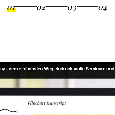
01
02
03
04