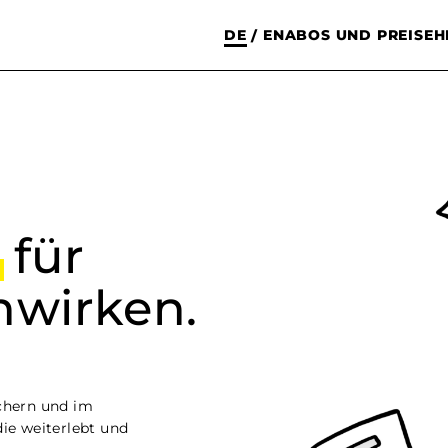
DE
EN
ABOS UND PREISE
H
/
n
für
hwirken.
chern und im
ie weiterlebt und